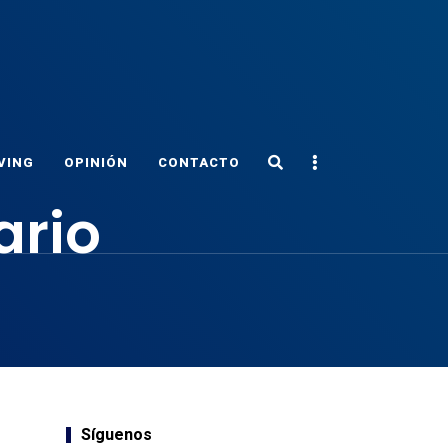
Search
Sidebar
VING
OPINIÓN
CONTACTO
ario
Síguenos