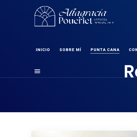
ALTAGRACIA POUERI
Comunidad, turismo, arte, desarrollo reflexiones y mucho m
INICIO
SOBRE MÍ
PUNTA CANA
CO
R