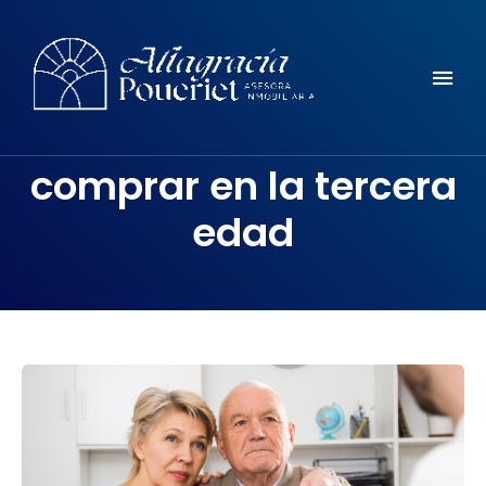
Comunidad, turismo, arte, desarrollo reflexiones y mucho mas
ALTAGRACIA POUERIET
comprar en la tercera
edad