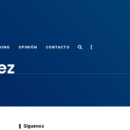
Search
Sidebar
VING
OPINIÓN
CONTACTO
ez
Síguenos