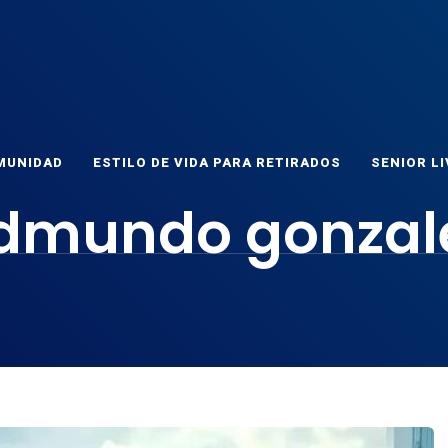
ET
as
MUNIDAD
ESTILO DE VIDA PARA RETIRADOS
SENIOR LI
dmundo gonzal