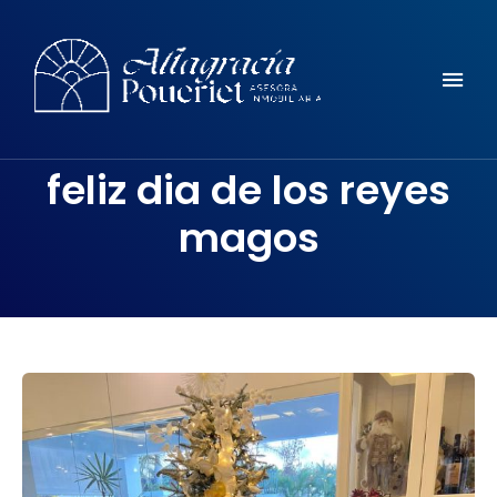
Comunidad, turismo, arte, desarrollo reflexiones y mucho mas
ALTAGRACIA POUERIET
feliz dia de los reyes
magos