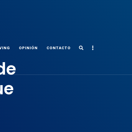
Search
Sidebar
VING
OPINIÓN
CONTACTO
de
ue