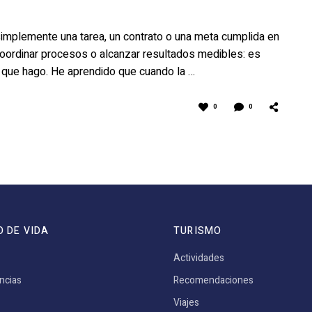
implemente una tarea, un contrato o una meta cumplida en
 coordinar procesos o alcanzar resultados medibles: es
lo que hago. He aprendido que cuando la …
0
0
O DE VIDA
TURISMO
Actividades
ncias
Recomendaciones
Viajes