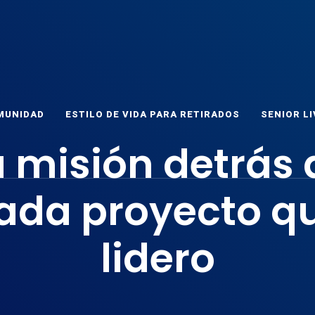
ET
as
MUNIDAD
ESTILO DE VIDA PARA RETIRADOS
SENIOR LI
a misión detrás 
ada proyecto q
lidero