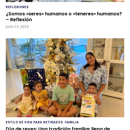
REFLEXIONES
¿Somos «seres» humanos o «teneres» humanos?
– Reflexión
junio 13, 2024
ESTILO DE VIDA PARA RETIRADOS
-
FAMILIA
Día de reyes: Una tradición familiar llena de