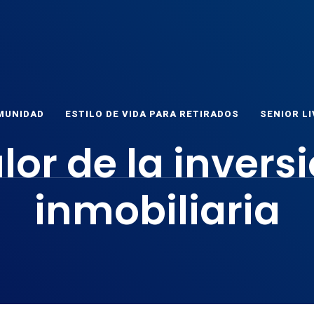
ET
as
MUNIDAD
ESTILO DE VIDA PARA RETIRADOS
SENIOR LI
lor de la invers
inmobiliaria