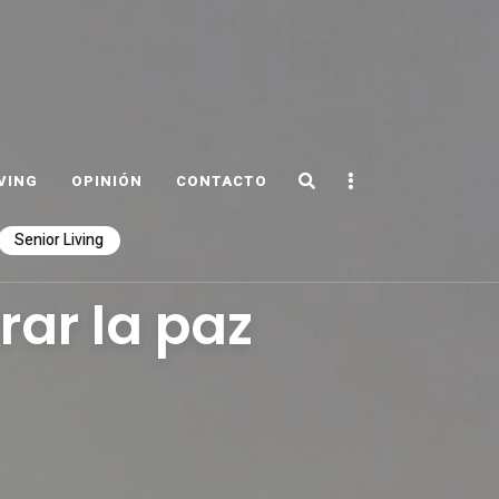
Search
Sidebar
VING
OPINIÓN
CONTACTO
Senior Living
ar la paz