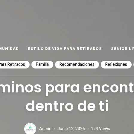
ET
as
MUNIDAD
ESTILO DE VIDA PARA RETIRADOS
SENIOR LI
Para Retirados
Familia
Recomendaciones
Reflexiones
minos para encontr
dentro de ti
Admin
Junio 12, 2026
124
Views