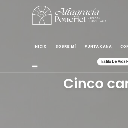
ALTAGRACIA POUERI
Comunidad, turismo, arte, desarrollo reflexiones y mucho m
INICIO
SOBRE MÍ
PUNTA CANA
CO
Estilo De Vida 
Cinco ca