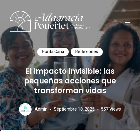
Comunidad, turismo, arte, desarrollo reflexiones y mucho mas
ALTAGRACIA POUERIET
Punta Cana
Reflexiones
El impacto invisible: las
pequeñas acciones que
transforman vidas
Admin
Septiembre 18, 2025
557
Views