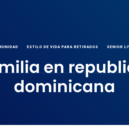
ET
as
MUNIDAD
ESTILO DE VIDA PARA RETIRADOS
SENIOR LI
milia en republ
dominicana