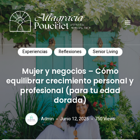
Comunidad, turismo, arte, desarrollo reflexiones y mucho mas
ALTAGRACIA POUERIET
Experiencias
Reflexiones
Senior Living
Mujer y negocios – Cómo
equilibrar crecimiento personal y
profesional (para tu edad
dorada)
Admin
Junio 12, 2025
750
Views