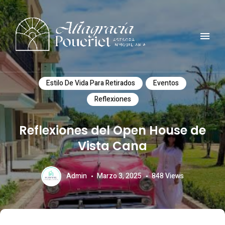
Comunidad, turismo, arte, desarrollo reflexiones y mucho mas
ALTAGRACIA POUERIET
Estilo De Vida Para Retirados
Eventos
Reflexiones
Reflexiones del Open House de
Vista Cana
Admin
Marzo 3, 2025
848
Views