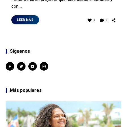
con …
LEER MÁS
0
0
Síguenos
Más populares