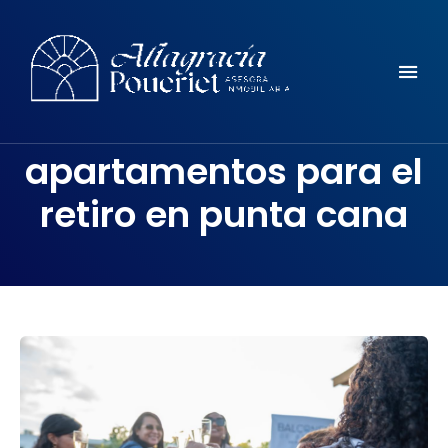
Comunidad, turismo, arte, desarrollo reflexiones y mucho mas
ALTAGRACIA POUERIET
apartamentos para el
retiro en punta cana