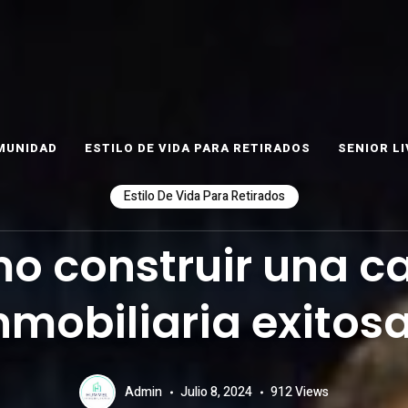
ET
as
MUNIDAD
ESTILO DE VIDA PARA RETIRADOS
SENIOR LI
Estilo De Vida Para Retirados
o construir una ca
nmobiliaria exitos
Admin
Julio 8, 2024
912
Views