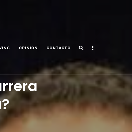
Search
Sidebar
VING
OPINIÓN
CONTACTO
rrera
a?