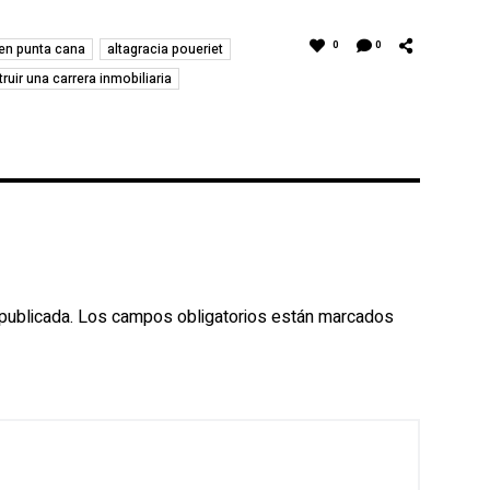
0
0
 en punta cana
altagracia poueriet
ruir una carrera inmobiliaria
publicada.
Los campos obligatorios están marcados