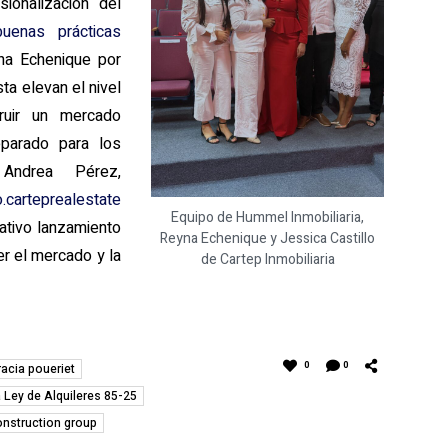
ionalización del
buenas prácticas
eyna Echenique por
ta elevan el nivel
truir un mercado
eparado para los
Andrea Pérez,
o.carteprealestate
Equipo de Hummel Inmobiliaria,
tativo lanzamiento
Reyna Echenique y Jessica Castillo
r el mercado y la
de Cartep Inmobiliaria
0
0
racia poueriet
Ley de Alquileres 85-25
nstruction group