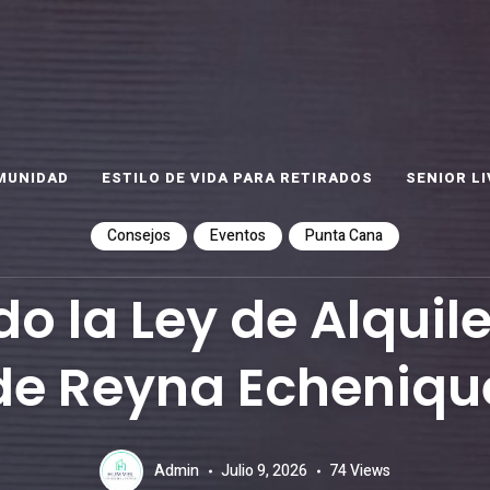
ET
as
MUNIDAD
ESTILO DE VIDA PARA RETIRADOS
SENIOR LI
Consejos
Eventos
Punta Cana
 la Ley de Alquil
de Reyna Echeniqu
Admin
Julio 9, 2026
74
Views