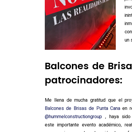
inv
ini
inm
con
un 
Balcones de Bris
patrocinadores:
Me llena de mucha gratitud que el proy
Balcones de Brisas de Punta Cana
en r
@hummelconstructiongroup
, haya sido 
este importante evento académico, rea