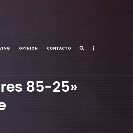
Search
Sidebar
VING
OPINIÓN
CONTACTO
eres 85-25»
e