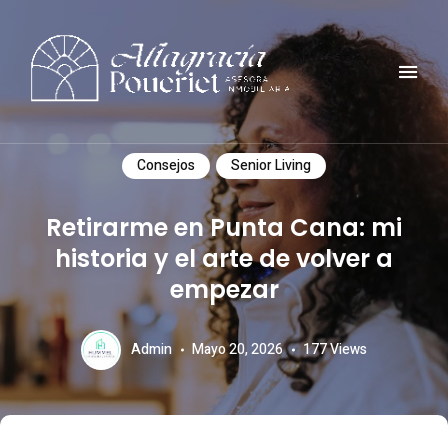
Comunidad, turismo, arte, desarrollo reflexiones y mucho mas
ALTAGRACIA POUERIET
Consejos
Senior Living
Retirarme en Punta Cana: mi
historia y el arte de volver a
empezar
Admin
Mayo 20, 2026
177
Views