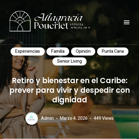
Comunidad, turismo, arte, desarrollo reflexiones y mucho mas
ALTAGRACIA POUERIET
Experiencias
Familia
Opinión
Punta Cana
Senior Living
Retiro y bienestar en el Caribe:
prever para vivir y despedir con
dignidad
Admin
Marzo 4, 2026
449
Views